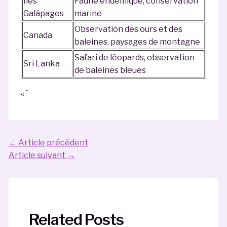
Iles
Faune endémique, conservation
Galápagos
marine
Observation des ours et des
Canada
baleines, paysages de montagne
Safari de léopards, observation
Sri Lanka
de baleines bleues
« `
Navigation
←
Article précédent
des
Article suivant
→
articles
Related Posts