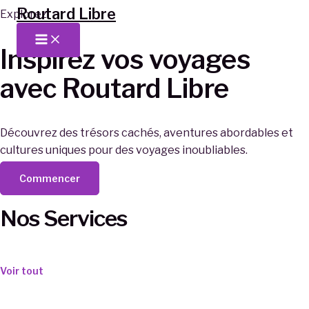
Routard Libre
Aller
Explorez
au
Main
Menu
contenu
Inspirez vos voyages
avec Routard Libre
Découvrez des trésors cachés, aventures abordables et
cultures uniques pour des voyages inoubliables.
Commencer
Nos Services
Voir tout