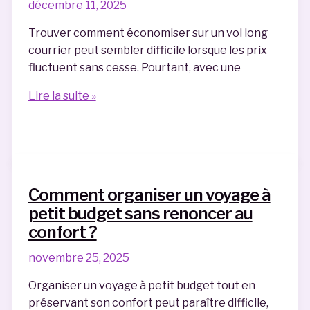
décembre 11, 2025
la
Trouver comment économiser sur un vol long
Gare
courrier peut sembler difficile lorsque les prix
Saint-
fluctuent sans cesse. Pourtant, avec une
Lazare
?
Comment
Lire la suite »
économiser
sur
les
vols
long-
Comment organiser un voyage à
courriers
petit budget sans renoncer au
?
confort ?
novembre 25, 2025
Organiser un voyage à petit budget tout en
préservant son confort peut paraître difficile,