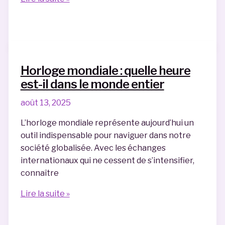
de
vol
:
quel
est
Horloge mondiale : quelle heure
le
est-il dans le monde entier
meilleur
site
août 13, 2025
pour
L’horloge mondiale représente aujourd’hui un
des
outil indispensable pour naviguer dans notre
billets
société globalisée. Avec les échanges
d’avion
internationaux qui ne cessent de s’intensifier,
pas
connaître
cher
et
Horloge
Lire la suite »
fiable
mondiale
: