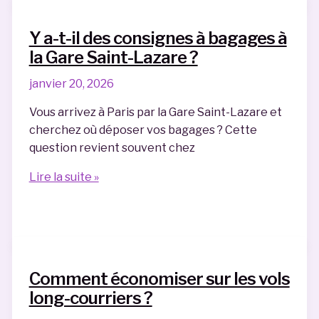
t-
elle
Y a-t-il des consignes à bagages à
ses
la Gare Saint-Lazare ?
frontières
sans
janvier 20, 2026
faire
Vous arrivez à Paris par la Gare Saint-Lazare et
partie
cherchez où déposer vos bagages ? Cette
de
question revient souvent chez
l’UE
?
Y
Lire la suite »
a-
t-
il
des
consignes
Comment économiser sur les vols
à
long-courriers ?
bagages
à