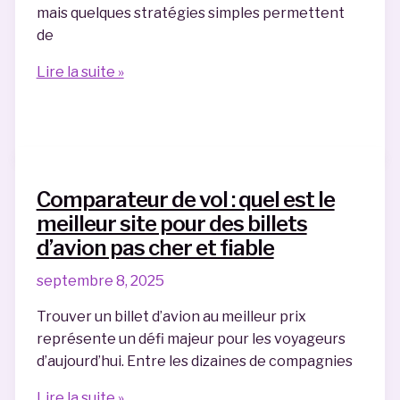
mais quelques stratégies simples permettent
de
Comment
Lire la suite »
organiser
un
voyage
à
petit
Comparateur de vol : quel est le
budget
meilleur site pour des billets
sans
d’avion pas cher et fiable
renoncer
au
septembre 8, 2025
confort
Trouver un billet d’avion au meilleur prix
?
représente un défi majeur pour les voyageurs
d’aujourd’hui. Entre les dizaines de compagnies
Comparateur
Lire la suite »