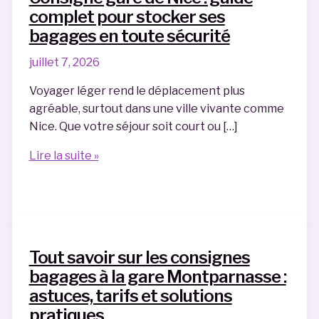
complet pour stocker ses
bagages en toute sécurité
juillet 7, 2026
Voyager léger rend le déplacement plus
agréable, surtout dans une ville vivante comme
Nice. Que votre séjour soit court ou […]
Consigne
Lire la suite »
gare
de
Nice
:
guide
Tout savoir sur les consignes
complet
bagages à la gare Montparnasse :
pour
astuces, tarifs et solutions
stocker
pratiques
ses