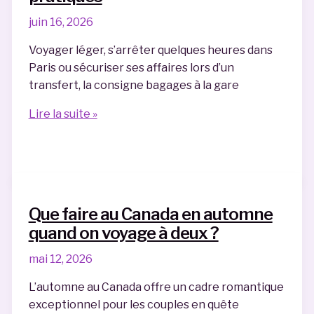
bagages
juin 16, 2026
en
toute
Voyager léger, s’arrêter quelques heures dans
sécurité
Paris ou sécuriser ses affaires lors d’un
transfert, la consigne bagages à la gare
Tout
Lire la suite »
savoir
sur
les
consignes
bagages
Que faire au Canada en automne
à
quand on voyage à deux ?
la
gare
mai 12, 2026
Montparnasse :
L’automne au Canada offre un cadre romantique
astuces,
exceptionnel pour les couples en quête
tarifs