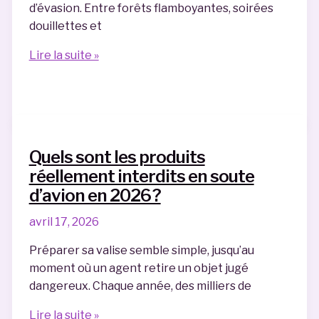
d’évasion. Entre forêts flamboyantes, soirées
et
douillettes et
solutions
pratiques
Que
Lire la suite »
faire
au
Canada
en
automne
Quels sont les produits
quand
réellement interdits en soute
on
d’avion en 2026 ?
voyage
à
avril 17, 2026
deux
Préparer sa valise semble simple, jusqu’au
?
moment où un agent retire un objet jugé
dangereux. Chaque année, des milliers de
Quels
Lire la suite »