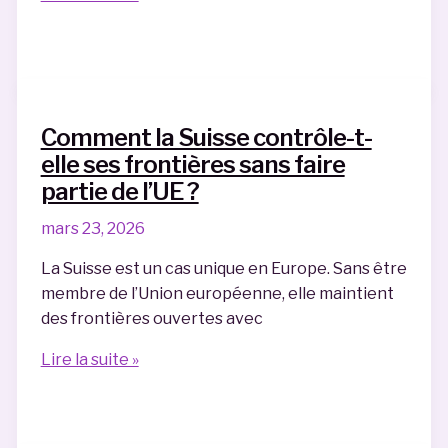
sont
les
produits
réellement
interdits
Comment la Suisse contrôle-t-
en
elle ses frontières sans faire
soute
partie de l’UE ?
d’avion
en
mars 23, 2026
2026 ?
La Suisse est un cas unique en Europe. Sans être
membre de l’Union européenne, elle maintient
des frontières ouvertes avec
Comment
Lire la suite »
la
Suisse
contrôle-