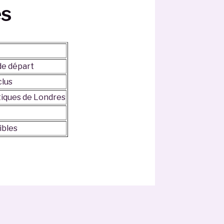
és
 de départ
clus
tiques de Londres
ibles