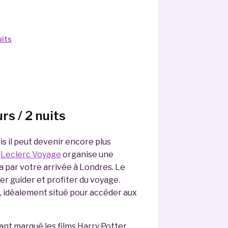
uits
s / 2 nuits
s il peut devenir encore plus
.
Leclerc Voyage
organise une
 par votre arrivée à Londres. Le
ser guider et profiter du voyage.
e, idéalement situé pour accéder aux
yant marqué les films Harry Potter.