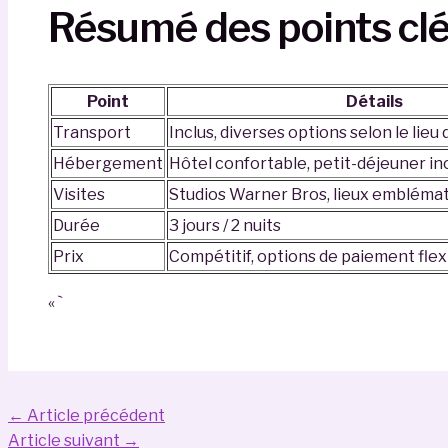
Résumé des points cl
Point
Détails
Transport
Inclus, diverses options selon le lieu
Hébergement
Hôtel confortable, petit-déjeuner in
Visites
Studios Warner Bros, lieux embléma
Durée
3 jours / 2 nuits
Prix
Compétitif, options de paiement flex
« `
Navigation
←
Article précédent
des
Article suivant
→