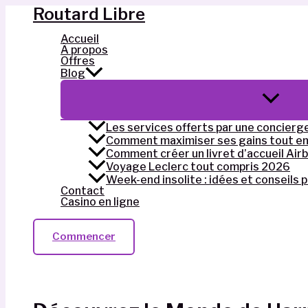
Routard Libre
Aller
au
Accueil
contenu
À propos
Offres
Blog
Permuta
de
Menu
Les services offerts par une concierg
Comment maximiser ses gains tout en 
Comment créer un livret d’accueil Air
Voyage Leclerc tout compris 2026
Week-end insolite : idées et conseils 
Contact
Casino en ligne
Commencer