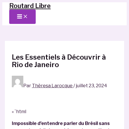
Routard Libre
Aller
au
Main
Menu
contenu
Les Essentiels à Découvrir à
Rio de Janeiro
Par
Thèresa Larocque
/
juillet 23, 2024
« `html
Impossible d’entendre parler du Brésil sans