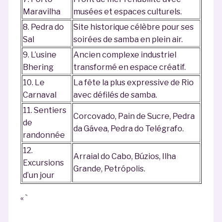
Maravilha
musées et espaces culturels.
8. Pedra do
Site historique célèbre pour ses
Sal
soirées de samba en plein air.
9. L’usine
Ancien complexe industriel
Bhering
transformé en espace créatif.
10. Le
La fête la plus expressive de Rio
Carnaval
avec défilés de samba.
11. Sentiers
Corcovado, Pain de Sucre, Pedra
de
da Gávea, Pedra do Telégrafo.
randonnée
12.
Arraial do Cabo, Búzios, Ilha
Excursions
Grande, Petrópolis.
d’un jour
« `