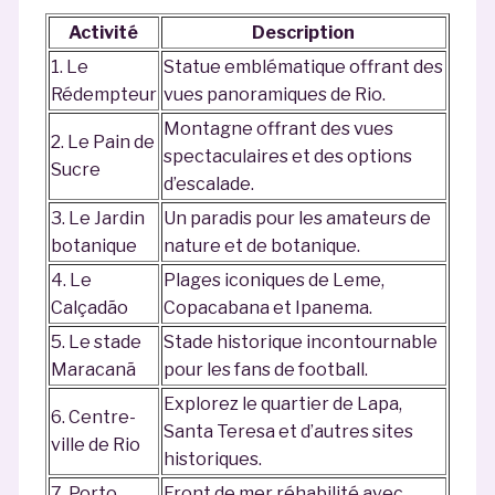
Activité
Description
1. Le
Statue emblématique offrant des
Rédempteur
vues panoramiques de Rio.
Montagne offrant des vues
2. Le Pain de
spectaculaires et des options
Sucre
d’escalade.
3. Le Jardin
Un paradis pour les amateurs de
botanique
nature et de botanique.
4. Le
Plages iconiques de Leme,
Calçadão
Copacabana et Ipanema.
5. Le stade
Stade historique incontournable
Maracanã
pour les fans de football.
Explorez le quartier de Lapa,
6. Centre-
Santa Teresa et d’autres sites
ville de Rio
historiques.
7. Porto
Front de mer réhabilité avec