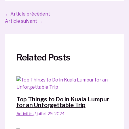
Navigation
←
Article précédent
des
Article suivant
→
articles
Related Posts
Top Things to Do in Kuala Lumpur
for an Unforgettable Trip
Activités
/
juillet 29, 2024