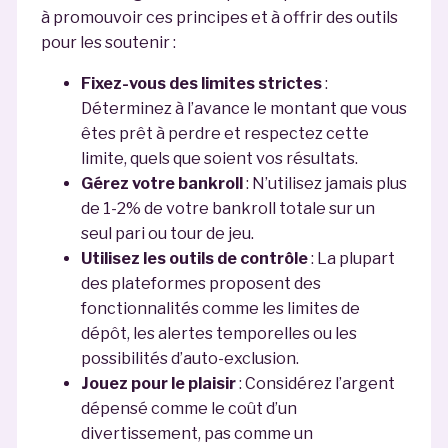
à promouvoir ces principes et à offrir des outils
pour les soutenir :
Fixez-vous des limites strictes
:
Déterminez à l’avance le montant que vous
êtes prêt à perdre et respectez cette
limite, quels que soient vos résultats.
Gérez votre bankroll
: N’utilisez jamais plus
de 1-2% de votre bankroll totale sur un
seul pari ou tour de jeu.
Utilisez les outils de contrôle
: La plupart
des plateformes proposent des
fonctionnalités comme les limites de
dépôt, les alertes temporelles ou les
possibilités d’auto-exclusion.
Jouez pour le plaisir
: Considérez l’argent
dépensé comme le coût d’un
divertissement, pas comme un