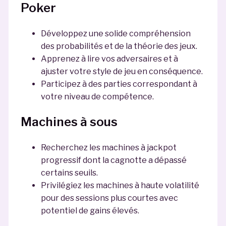
Poker
Développez une solide compréhension
des probabilités et de la théorie des jeux.
Apprenez à lire vos adversaires et à
ajuster votre style de jeu en conséquence.
Participez à des parties correspondant à
votre niveau de compétence.
Machines à sous
Recherchez les machines à jackpot
progressif dont la cagnotte a dépassé
certains seuils.
Privilégiez les machines à haute volatilité
pour des sessions plus courtes avec
potentiel de gains élevés.