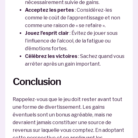
nécessairement suivie de gains.
Acceptez les pertes
: Considérez-les
comme le coût de l’apprentissage et non
comme une raison de « se refaire ».
Jouez l’esprit clair
: Évitez de jouer sous
l’influence de l’alcool, de la fatigue ou
d’émotions fortes.
Célébrez les victoires
: Sachez quand vous
arrêter après un gain important.
Conclusion
Rappelez-vous que le jeu doit rester avant tout
une forme de divertissement. Les gains
éventuels sont un bonus agréable, mais ne
devraient jamais constituer une source de
revenus sur laquelle vous comptez. En adoptant
cette perspective et en appliquant les