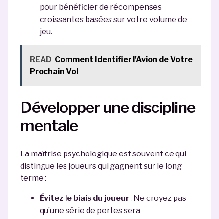
pour bénéficier de récompenses
croissantes basées sur votre volume de
jeu.
READ
Comment Identifier l'Avion de Votre
Prochain Vol
Développer une discipline
mentale
La maîtrise psychologique est souvent ce qui
distingue les joueurs qui gagnent sur le long
terme :
Évitez le biais du joueur
: Ne croyez pas
qu’une série de pertes sera